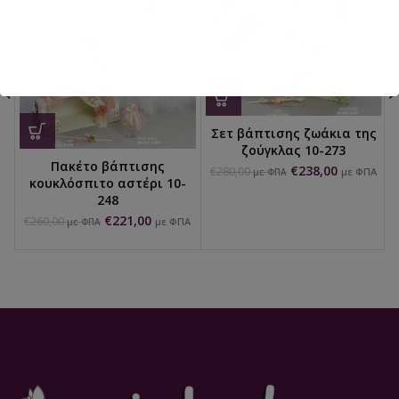
Σετ βάπτισης ζωάκια της
ζούγκλας 10-273
Πακέτο βάπτισης
€
238,00
€
280,00
με ΦΠΑ
με ΦΠΑ
κουκλόσπιτο αστέρι 10-
248
€
221,00
€
260,00
με ΦΠΑ
με ΦΠΑ