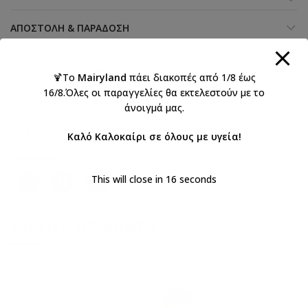
ΑΠΟΣΤΟΛΉ & ΠΑΡΆΔΟΣΗ
Κωδικός προϊόντος:
K600E
🍹Το
Mairyland
πάει διακοπές από 1/8 έως
Κατηγορίες:
Everkid 2026 Κορίτσι
,
Βάπτιση αγόρι
,
Βαπτιστικά
16/8.Όλες οι παραγγελίες θα εκτελεστούν με το
,
Βαπτιστικά παπούτσια για αγόρια
,
άνοιγμά μας.
Παπούτσια αγκαλιάς αγορια Everkid
Ετικέτες:
βάπτιση
,
κορίτσι
,
μπαλαρίνα
,
παπουτσια αγκαλιάς
Καλό Καλοκαίρι σε όλους με υγεία!
Κοινοποιήστε:
This will close in
16
seconds
ΣΧΕΤΙΚΆ ΠΡΟΪΌΝΤΑ