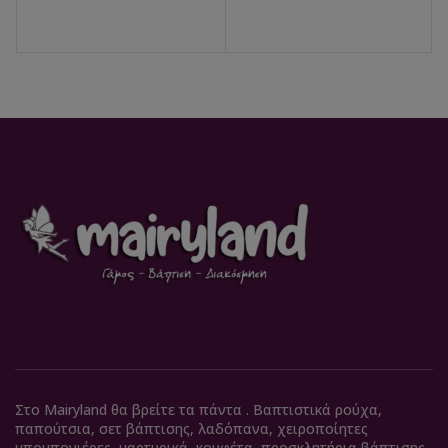
Στο Mairyland θα βρείτε τα πάντα . Βαπτιστικά ρούχα,
παπούτσια, σετ βάπτισης, λαδόπανα, χειροποίητες
μπομπονιέρες, μαρτυρικά, κουφέτα, προσκλητήρια βάπτισης