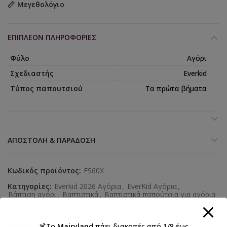
Μεγεθολόγιο
ΕΠΙΠΛΈΟΝ ΠΛΗΡΟΦΟΡΊΕΣ
Φύλο
Αγόρι
Σχεδιαστής
Everkid
Τύπος παπουτσιού
Τα πρώτα βήματα
ΑΠΟΣΤΟΛΉ & ΠΑΡΆΔΟΣΗ
Κωδικός προϊόντος:
FS60X
Κατηγορίες:
Everkid 2026 Αγόρια
,
EverKid Αγόρια
,
Βάπτιση αγόρι
,
Βαπτιστικά
,
Βαπτιστικά παπούτσια για αγόρια
Ετικέτες:
ΑΓΟΡΙ
,
βάπτιση
,
Παπούτσια πρώτα βήματα
🍹Το
Mairyland
πάει διακοπές από 1/8 έως