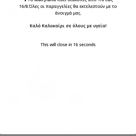
Κοινοποιήστε:
16/8.Όλες οι παραγγελίες θα εκτελεστούν με το
άνοιγμά μας.
Καλό Καλοκαίρι σε όλους με υγεία!
ΣΧΕΤΙΚΆ ΠΡΟΪΌΝΤΑ
This will close in
16
seconds
Σετ βάπτισης ναυτικό με
Πακέτο Βάπτισης καρδιά
καραβάκι και φάρο (μπλε
πεταλούδα 29-073
κόκκινο) 10-291
€
204,00
€
240,00
με ΦΠΑ
με ΦΠΑ
€
229,50
€
270,00
με ΦΠΑ
με ΦΠΑ