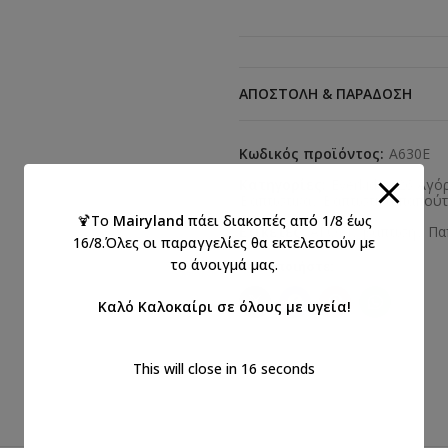
ΑΠΟΣΤΟΛΉ & ΠΑΡΆΔΟΣΗ
Κωδικός προϊόντος:
A630E
Κατηγορίες:
Everkid 2026 Αγό
Βαπτιστικά
,
Βαπτιστικά παπούτ
🍹Το
Mairyland
πάει διακοπές από 1/8 έως
Ετικέτες:
ΑΓΟΡΙ
,
βάπτιση
,
Πα
16/8.Όλες οι παραγγελίες θα εκτελεστούν με
το άνοιγμά μας.
Κοινοποιήστε:
Καλό Καλοκαίρι σε όλους με υγεία!
This will close in
15
seconds