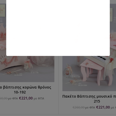
ο βάπτισης κορώνα θρόνος
ΕΠΙΛΟΓΉ...
10-192
Πακέτο Βάπτισης μουσικό π
ΕΠΙΛΟΓΉ...
€
221,00
60,00
με ΦΠΑ
με ΦΠΑ
215
€
221,00
€
260,00
με 
με ΦΠΑ