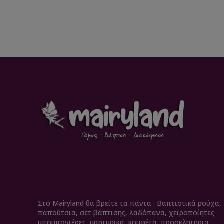
Στο Mairyland θα βρείτε τα πάντα . Βαπτιστικά ρούχα,
παπούτσια, σετ βάπτισης, λαδόπανα, χειροποίητες
μπομπονιέρες, μαρτυρικά, κουφέτα, προσκλητήρια