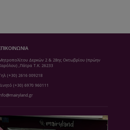
ΕΠΙΚΟΙΝΩΝΙΑ
Μητροπολίτου Δερκών 2 & 28ης Οκτωβρίου (πρώην
Καρόλου) ,Πάτρα Τ.Κ. 26233
Τηλ (+30) 2616 009218
Κινητό (+30) 6970 960111
info@mairyland.gr