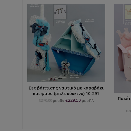
Σετ βάπτισης ναυτικό με καραβάκι
ΕΠΙΛΟΓΉ...
και φάρο (μπλε κόκκινο) 10-291
Πακέτ
€
229,50
€
270,00
με ΦΠΑ
με ΦΠΑ
€
2