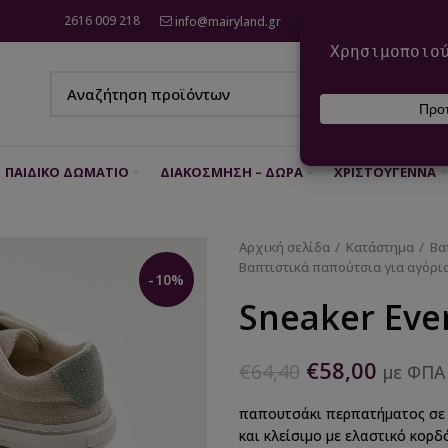
2616 009 218
info@mairyland.gr
6970 960 111
ΠΑΙΔΙΚΌ ΔΩΜΆΤΙΟ
ΔΙΑΚΌΣΜΗΣΗ – ΔΏΡΑ
ΧΡΙΣΤΟΎΓΕΝΝΑ
Αρχική σελίδα
Κατάστημα
Βα
Βαπτιστικά παπούτσια για αγόρι
-10%
Sneaker Eve
€
58,00
€
64,40
με ΦΠΑ
παπουτσάκι περπατήματος σε 
και κλείσιμο με ελαστικό κορδό