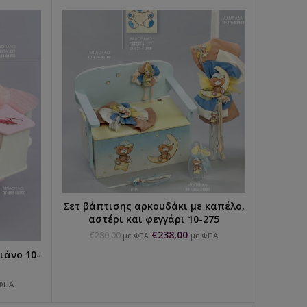
Σετ βάπτισης αρκουδάκι με καπέλο,
Πακέ
ΕΠΙΛΟΓΉ...
αστέρι και φεγγάρι 10-275
€
238,00
€
280,00
€
2
με ΦΠΑ
με ΦΠΑ
ιάνο 10-
ΦΠΑ