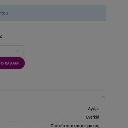
ίπου
ο
Ο ΚΑΛΆΘΙ
Αγόρι
Everkid
Παπούτσι περπατήματος