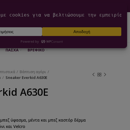
0
ΕΊΣΟΔΟΣ / ΕΓΓΡΑΦΉ
€
0,00
ΠΆΣΧΑ
ΒΡΕΦΙΚΌ
πτιστικά
Βάπτιση αγόρι
α
Sneaker Everkid A630E
rkid A630E
μπεζ ύφασμα, μέντα και μπεζ καστόρ δέρμα
νι και Velcro