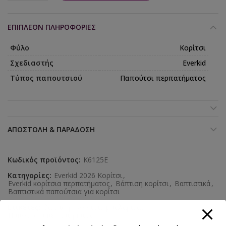
ΕΠΙΠΛΈΟΝ ΠΛΗΡΟΦΟΡΊΕΣ
Φύλο
Κορίτσι
Σχεδιαστής
Everkid
Τύπος παπουτσιού
Παπούτσι περπατήματος
ΑΠΟΣΤΟΛΉ & ΠΑΡΆΔΟΣΗ
Κωδικός προϊόντος:
K6125E
Κατηγορίες:
Everkid 2026 Κορίτσι
,
Everkid κορίτσια περπατήματος
,
Βάπτιση κορίτσι
,
Βαπτιστικά
,
Βαπτιστικά παπούτσια για κορίτσι
Ετικέτες:
βάπτιση
,
κορίτσι
,
μπαλαρίνα
,
Παπούτσια περπατήματος