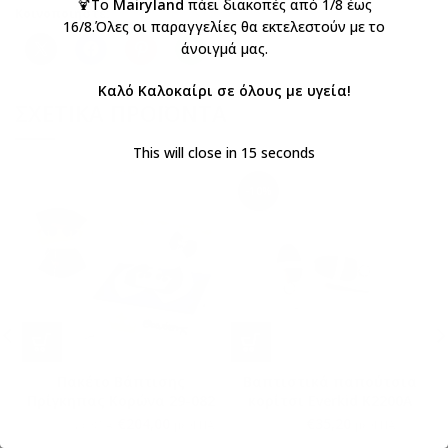
🍹Το
Mairyland
πάει διακοπές από 1/8 έως
Κοινοποιήστε:
16/8.Όλες οι παραγγελίες θα εκτελεστούν με το
άνοιγμά μας.
Καλό Καλοκαίρι σε όλους με υγεία!
ΣΧΕΤΙΚΆ ΠΡΟΪΌΝΤΑ
This will close in
14
seconds
-10%
Πακέτο Βάπτισης
Βαπτιστικά παπούτσια
Πρίγκηπας Κορώνα 29-082
κορίτσι Everkid K2200A
€
204,00
€
35,20
€
240,00
€
39,10
με ΦΠΑ
με ΦΠΑ
με ΦΠΑ