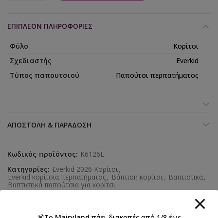
ΕΠΙΠΛΈΟΝ ΠΛΗΡΟΦΟΡΊΕΣ
Φύλο
Κορίτσι
Σχεδιαστής
Everkid
Τύπος παπουτσιού
Παπούτσι περπατήματος
ΑΠΟΣΤΟΛΉ & ΠΑΡΆΔΟΣΗ
Κωδικός προϊόντος:
K6126E
Κατηγορίες:
Everkid 2026 Κορίτσι
,
Everkid κορίτσια περπατήματος
,
Βάπτιση κορίτσι
,
Βαπτιστικά
,
Βαπτιστικά παπούτσια για κορίτσι
Ετικέτες:
βάπτιση
,
κορίτσι
,
μπαλαρίνα
,
Παπούτσια περπατήματος
🍹Το
Mairyland
πάει διακοπές από 1/8 έως