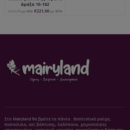
άμαξα 10-162
€
221,00
€
260,00
με ΦΠΑ
με ΦΠΑ
Στο Mairyland θα βρείτε τα πάντα . Βαπτιστικά ρούχα,
παπούτσια, σετ βάπτισης, λαδόπανα, χειροποίητες
μπομπονιέρες, μαρτυρικά, κουφέτα, προσκλητήρια βάπτισης