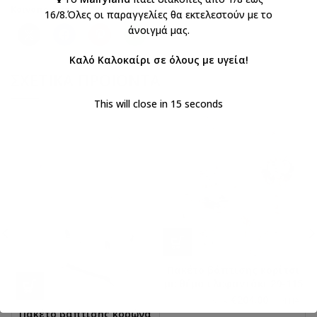
Κοινοποιήστε:
16/8.Όλες οι παραγγελίες θα εκτελεστούν με το
άνοιγμά μας.
Καλό Καλοκαίρι σε όλους με υγεία!
ΣΧΕΤΙΚΆ ΠΡΟΪΌΝΤΑ
This will close in
15
seconds
Πακέτο βάπτισης κορίτσι
με θέμα ελεφαντάκι 29-115
€
204,00
€
240,00
με ΦΠΑ
με ΦΠΑ
Πακέτο βάπτισης κορώνα