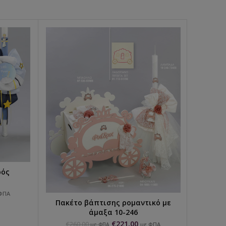
ρός
ΦΠΑ
Πακέ
Πακέτο βάπτισης ρομαντικό με
ΕΠΙΛΟΓΉ...
άμαξα 10-246
€
2
€
221,00
€
260,00
με ΦΠΑ
με ΦΠΑ