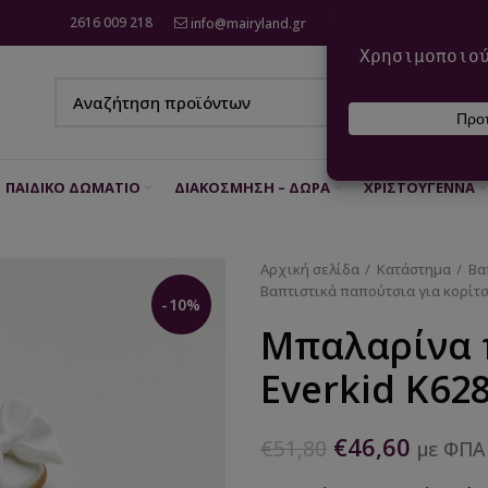
2616 009 218
info@mairyland.gr
6970 960 111
ΠΑΙΔΙΚΌ ΔΩΜΆΤΙΟ
ΔΙΑΚΌΣΜΗΣΗ – ΔΏΡΑ
ΧΡΙΣΤΟΎΓΕΝΝΑ
Αρχική σελίδα
Κατάστημα
Βα
Βαπτιστικά παπούτσια για κορίτσ
-10%
Μπαλαρίνα 
Everkid K62
€
46,60
€
51,80
με ΦΠΑ