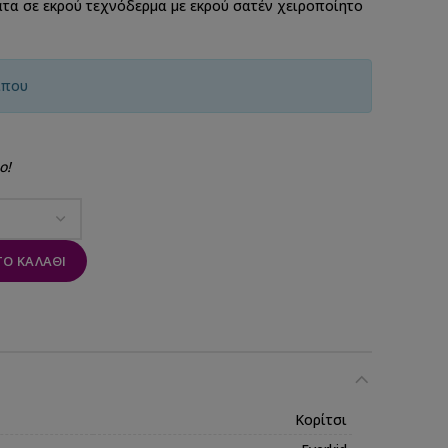
τα σε εκρού τεχνόδερμα με εκρού σατέν χειροποίητο
ίπου
ο!
Ο ΚΑΛΆΘΙ
Κορίτσι