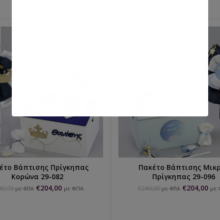
έτο Βάπτισης Πρίγκηπας
Πακέτο Βάπτισης Μικ
ΕΠΙΛΟΓΉ...
ΕΠΙΛΟΓΉ...
Κορώνα 29-082
Πρίγκηπας 29-096
€
204,00
€
204,00
40,00
€
240,00
με ΦΠΑ
με 
με ΦΠΑ
με ΦΠΑ