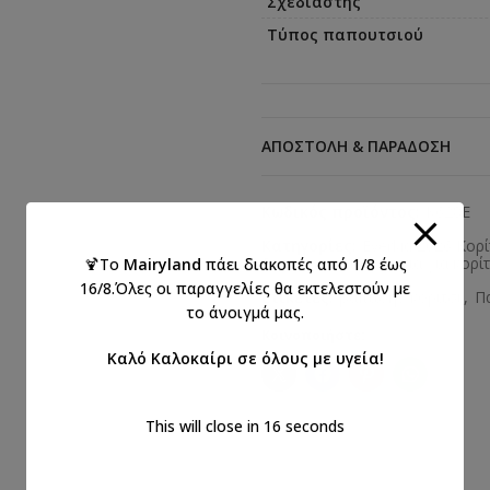
Σχεδιαστής
Τύπος παπουτσιού
ΑΠΟΣΤΟΛΉ & ΠΑΡΆΔΟΣΗ
Κωδικός προϊόντος:
K628E
Κατηγορίες:
Everkid 2026 Κορί
Βαπτιστικά παπούτσια για κορίτ
🍹Το
Mairyland
πάει διακοπές από 1/8 έως
16/8.Όλες οι παραγγελίες θα εκτελεστούν με
Ετικέτες:
βάπτιση
,
κορίτσι
,
Π
το άνοιγμά μας.
Κοινοποιήστε:
Καλό Καλοκαίρι σε όλους με υγεία!
This will close in
16
seconds