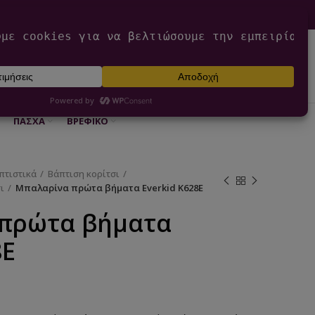
0
ΕΊΣΟΔΟΣ / ΕΓΓΡΑΦΉ
€
0,00
ΠΆΣΧΑ
ΒΡΕΦΙΚΌ
πτιστικά
Βάπτιση κορίτσι
ι
Μπαλαρίνα πρώτα βήματα Everkid K628E
πρώτα βήματα
8E