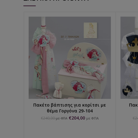
Πακέτο βάπτισης για κορίτσι με
Πακ
ΕΠΙΛΟΓΉ...
θέμα Γοργόνα 29-104
€
204,00
€
240,00
€
2
με ΦΠΑ
με ΦΠΑ