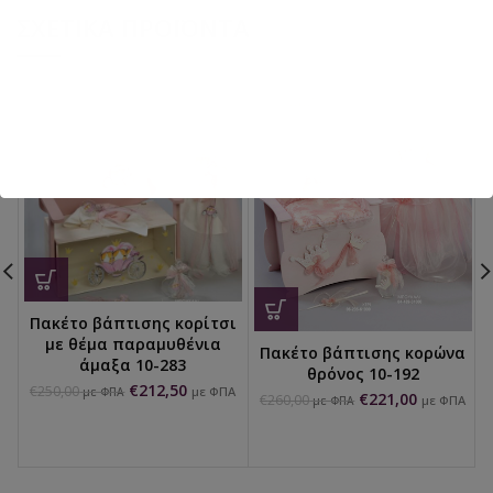
ΣΧΕΤΙΚΆ ΠΡΟΪΌΝΤΑ
Πακέτο βάπτισης κορίτσι
με θέμα παραμυθένια
Πακέτο βάπτισης κορώνα
άμαξα 10-283
θρόνος 10-192
€
212,50
€
250,00
με ΦΠΑ
με ΦΠΑ
€
221,00
€
260,00
με ΦΠΑ
με ΦΠΑ