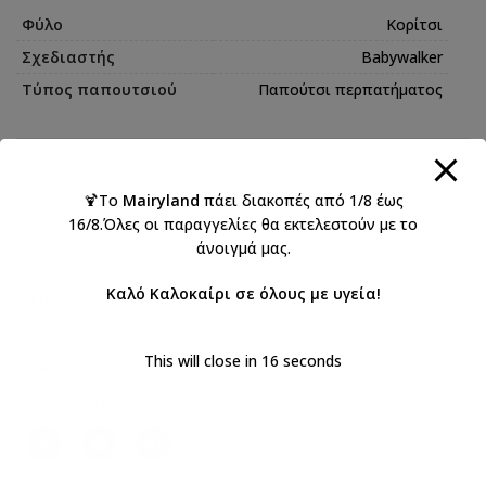
Φύλο
Κορίτσι
Σχεδιαστής
Babywalker
Τύπος παπουτσιού
Παπούτσι περπατήματος
🍹Το
Mairyland
πάει διακοπές από 1/8 έως
ΑΠΟΣΤΟΛΉ & ΠΑΡΆΔΟΣΗ
16/8.Όλες οι παραγγελίες θα εκτελεστούν με το
άνοιγμά μας.
Κωδικός προϊόντος:
GR0112BLUE
Καλό Καλοκαίρι σε όλους με υγεία!
Κατηγορίες:
Babywalker 2025 Κορίτσια
,
Babywalker Size Guide 5
,
Βάπτιση κορίτσι
,
Βαπτιστικά
,
Βαπτιστικά παπούτσια για κορίτσι
This will close in
16
seconds
Ετικέτες:
βάπτιση
,
κορίτσι
,
Παπούτσια περπατήματος
Κοινοποιήστε: