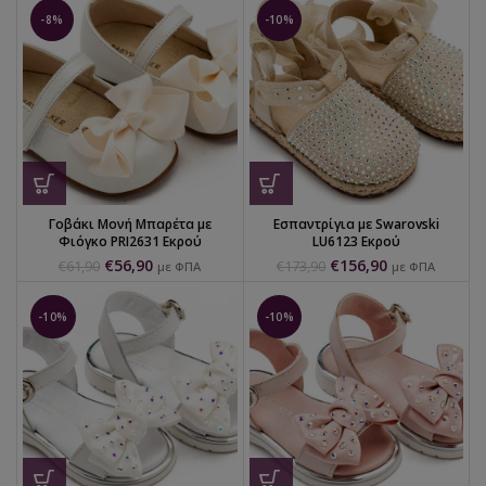
-8%
-10%
Γοβάκι Μονή Μπαρέτα με
Εσπαντρίγια με Swarovski
Φιόγκο PRI2631 Εκρού
LU6123 Εκρού
€
56,90
€
156,90
€
61,90
€
173,90
με ΦΠΑ
με ΦΠΑ
-10%
-10%