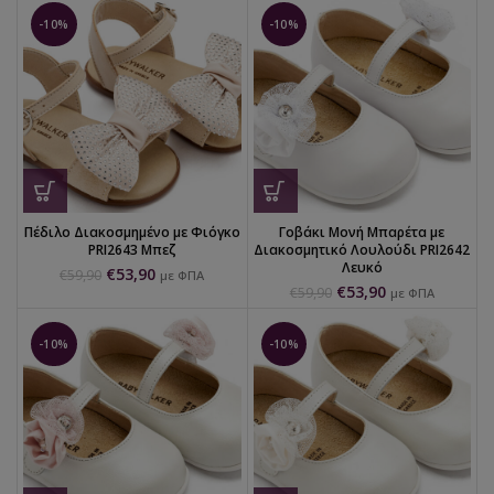
-10%
-10%
Πέδιλο Διακοσμημένο με Φιόγκο
Γοβάκι Μονή Μπαρέτα με
PRI2643 Μπεζ
Διακοσμητικό Λουλούδι PRI2642
Λευκό
€
53,90
€
59,90
με ΦΠΑ
€
53,90
€
59,90
με ΦΠΑ
-10%
-10%