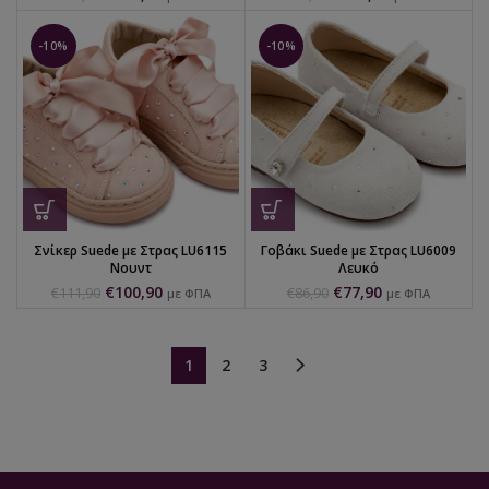
-10%
-10%
Σνίκερ Suede με Στρας LU6115
Γοβάκι Suede με Στρας LU6009
Νουντ
Λευκό
€
100,90
€
77,90
€
111,90
€
86,90
με ΦΠΑ
με ΦΠΑ
1
2
3