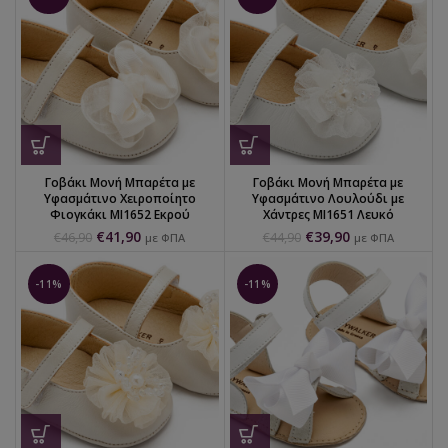
Γοβάκι Μονή Μπαρέτα με
Γοβάκι Μονή Μπαρέτα με
Υφασμάτινο Χειροποίητο
Υφασμάτινο Λουλούδι με
Φιογκάκι MI1652 Εκρού
Χάντρες MI1651 Λευκό
€
41,90
€
39,90
€
46,90
€
44,90
με ΦΠΑ
με ΦΠΑ
-11%
-11%