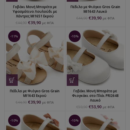
Γοβάκι Μονή Μπαρέτα με
Πέδιλο με Φιόγκο Gros Grain
Υφασμάτινο Λουλούδι με
MI1643 Λευκό
Χάντρες MI1651 Εκρού
€
39,90
€
44,90
με ΦΠΑ
€
39,90
€
44,90
με ΦΠΑ
-11%
-10%
Πέδιλο με Φιόγκο Gros Grain
Γοβάκι Μονή Μπαρέτα με
MI1643 Εκρού
Φιογκάκι στο Πλάι PRI2648
Λευκό
€
39,90
€
44,90
με ΦΠΑ
€
53,90
€
59,90
με ΦΠΑ
-10%
-10%