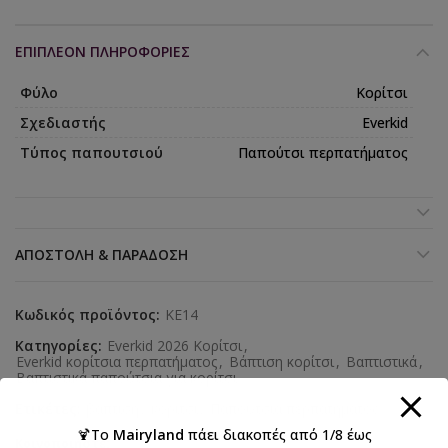
ΕΠΙΠΛΈΟΝ ΠΛΗΡΟΦΟΡΊΕΣ
Φύλο
Κορίτσι
Σχεδιαστής
Everkid
Τύπος παπουτσιού
Παπούτσι περπατήματος
ΑΠΟΣΤΟΛΉ & ΠΑΡΆΔΟΣΗ
Κωδικός προϊόντος:
KE14
Κατηγορίες:
Everkid 2026 Κορίτσι
,
Everkid κορίτσια περπατήματος
,
Βάπτιση κορίτσι
,
Βαπτιστικά
,
Βαπτιστικά παπούτσια για κορίτσι
Ετικέτες:
βάπτιση
,
κορίτσι
,
Παπούτσια περπατήματος
🍹Το
Mairyland
πάει διακοπές από 1/8 έως
Κοινοποιήστε: