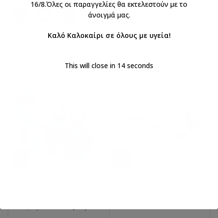
16/8.Όλες οι παραγγελίες θα εκτελεστούν με το
άνοιγμά μας.
Καλό Καλοκαίρι σε όλους με υγεία!
ΣΧΕΤΙΚΆ ΠΡΟΪΌΝΤΑ
This will close in
14
seconds
Σετ βάπτισης ναυτικό με
Πακέτο Βάπτισης Κορώνα
καραβάκι και φάρο (μπλε
πριγκίπισσα 29-066
κόκκινο) 10-291
€
260,00
με ΦΠΑ
€
229,50
€
270,00
με ΦΠΑ
με ΦΠΑ