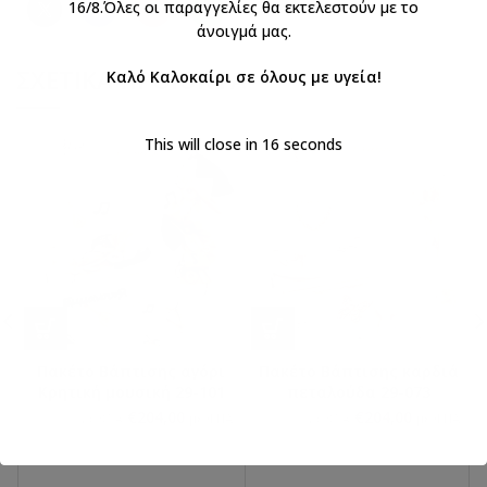
16/8.Όλες οι παραγγελίες θα εκτελεστούν με το
άνοιγμά μας.
ΣΧΕΤΙΚΆ ΠΡΟΪΌΝΤΑ
Καλό Καλοκαίρι σε όλους με υγεία!
This will close in
16
seconds
Πακέτο Βάπτισης αγόρι
Πακέτο Βάπτισης καρδιά
Κρητική μουσική 29-101
πεταλούδα 29-073
€
204,00
€
204,00
€
240,00
€
240,00
με ΦΠΑ
με ΦΠΑ
με ΦΠΑ
με ΦΠΑ