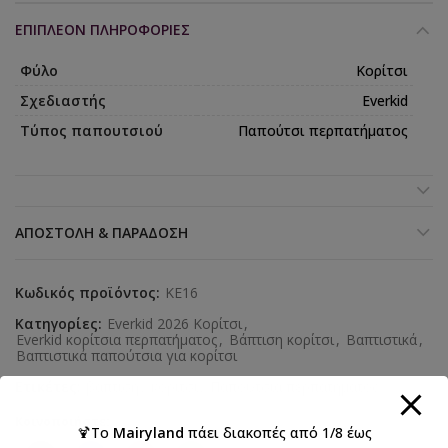
ΕΠΙΠΛΈΟΝ ΠΛΗΡΟΦΟΡΊΕΣ
Φύλο
Κορίτσι
Σχεδιαστής
Everkid
Τύπος παπουτσιού
Παπούτσι περπατήματος
ΑΠΟΣΤΟΛΉ & ΠΑΡΆΔΟΣΗ
Κωδικός προϊόντος:
KE16
Κατηγορίες:
Everkid 2026 Κορίτσι
,
Everkid κορίτσια περπατήματος
,
Βάπτιση κορίτσι
,
Βαπτιστικά
,
Βαπτιστικά παπούτσια για κορίτσι
Ετικέτες:
βάπτιση
,
κορίτσι
,
Παπούτσια περπατήματος
Κοινοποιήστε:
🍹Το
Mairyland
πάει διακοπές από 1/8 έως