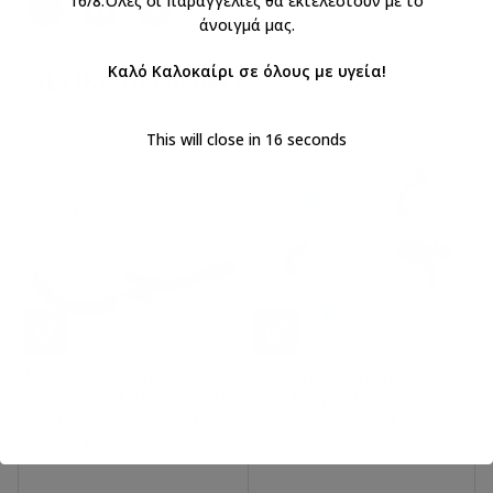
16/8.Όλες οι παραγγελίες θα εκτελεστούν με το
άνοιγμά μας.
Καλό Καλοκαίρι σε όλους με υγεία!
ΣΧΕΤΙΚΆ ΠΡΟΪΌΝΤΑ
This will close in
16
seconds
Μποτάκι λουστρίνι Everkid
Πακέτο Βάπτισης Μικρός
σε χρώμα λευκό (απο 19
Πρίγκηπας 29-096
εως 27 νούμερο) X123
€
204,00
€
240,00
με ΦΠΑ
με ΦΠΑ
€
75,90
με ΦΠΑ