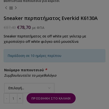
Βαπτιστικά παπούτσια για κορίτσι
Sneaker περπατήματος Everkid K6130A
€
78,70
€
87,40
με ΦΠΑ
Sneaker περπατήματος σε off white ματ γκλιτερ με
χειροποίητο off white φιόγκο από μουσελίνα
Παράδοση σε 10 ημέρες περίπου
*
Νούμερο παπουτσιού
Συμβουλευτείτε το μεγεθολόγιο
ΠΡΟΣΘΉΚΗ ΣΤΟ ΚΑΛΆΘΙ