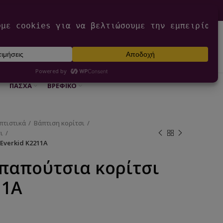
0
ΕΊΣΟΔΟΣ / ΕΓΓΡΑΦΉ
€
0,00
ΠΆΣΧΑ
ΒΡΕΦΙΚΌ
πτιστικά
Βάπτιση κορίτσι
ι
Everkid Κ2211Α
παπούτσια κορίτσι
11Α