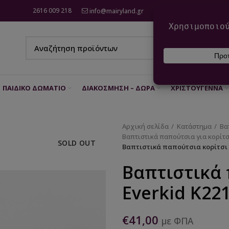
2616 009 218
info@mairyland.gr
6970 960 111
ΠΑΙΔΙΚΌ ΔΩΜΆΤΙΟ
ΔΙΑΚΌΣΜΗΣΗ – ΔΏΡΑ
ΧΡΙΣΤΟΎΓΕΝΝΑ
Αρχική σελίδα
Κατάστημα
Βα
Βαπτιστικά παπούτσια για κορίτσ
SOLD OUT
Βαπτιστικά παπούτσια κορίτσι 
Βαπτιστικά 
Everkid Κ22
€
41,00
με ΦΠΑ