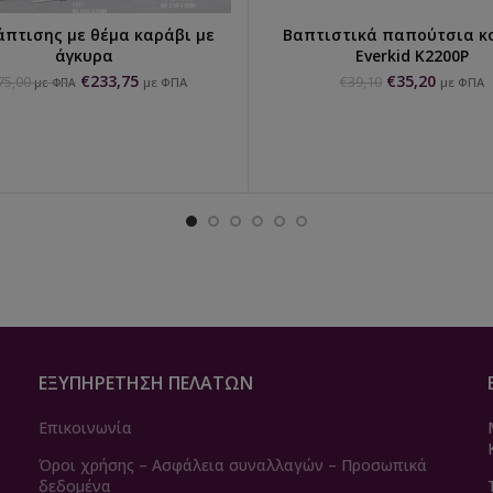
άπτισης με θέμα καράβι με
Βαπτιστικά παπούτσια κ
ΕΠΙΛΟΓΉ...
ΕΠΙΛΟΓΉ...
άγκυρα
Everkid K2200Ρ
€
233,75
€
35,20
75,00
€
39,10
με ΦΠΑ
με ΦΠΑ
με ΦΠΑ
ΕΞΥΠΗΡΈΤΗΣΗ ΠΕΛΑΤΏΝ
Επικοινωνία
Όροι χρήσης – Ασφάλεια συναλλαγών – Προσωπικά
δεδομένα