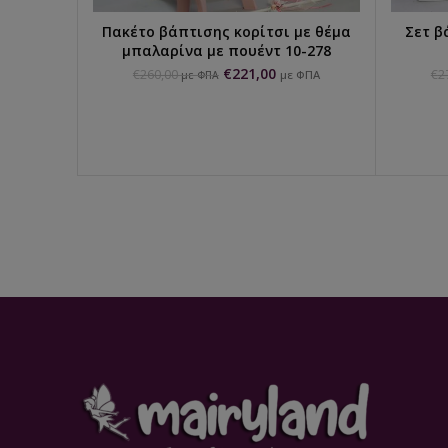
Πακέτο βάπτισης κορίτσι με θέμα
Σετ β
ΕΠΙΛΟΓΉ...
μπαλαρίνα με πουέντ 10-278
€
221,00
€
260,00
€
2
με ΦΠΑ
με ΦΠΑ