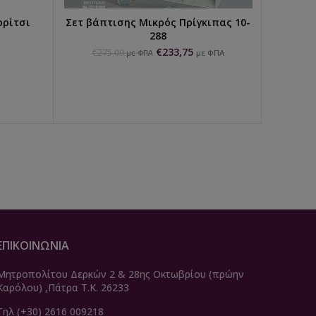
ορίτσι
Σετ βάπτισης Μικρός Πρίγκιπας 10-
Μποτ
ΕΠΙΛΟΓΉ...
288
χρώ
€
233,75
€
275,00
με ΦΠΑ
με ΦΠΑ
ΕΠΙΚΟΙΝΩΝΙΑ
Μητροπολίτου Δερκών 2 & 28ης Οκτωβρίου (πρώην
Καρόλου) ,Πάτρα Τ.Κ. 26233
Τηλ (+30) 2616 009218