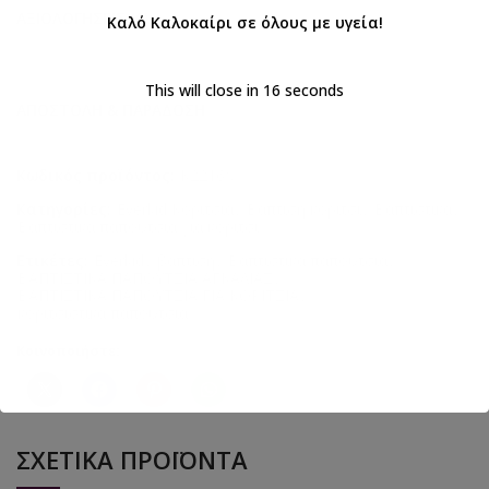
ΑΞΙΟΛΟΓΉΣΕΙΣ (0)
Καλό Καλοκαίρι σε όλους με υγεία!
This will close in
16
seconds
ΑΠΟΣΤΟΛΉ & ΠΑΡΆΔΟΣΗ
Κωδικός προϊόντος:
Κ2216Χ
Κατηγορίες:
Everkid Κορίτσια
,
Βάπτιση κορίτσι
,
Βαπτιστικά
,
Βαπτιστικά παπούτσια για κορίτσι
Ετικέτες:
Everkid
,
βάπτιση
,
Βαπτιστικά παπούτσια
,
ΒΑΠΤΙΣΤΙΚΑ ΠΑΠΟΥΤΣΙΑ ΑΓΚΑΛΙΑΣ
,
ΒΑΠΤΙΣΤΙΚΑ ΠΑΠΟΥΤΣΙΑ ΓΙΑ ΚΟΡΙΤΣΙΑ
,
κοριτσίστικα παπούτσια
Κοινοποιήστε:
ΣΧΕΤΙΚΆ ΠΡΟΪΌΝΤΑ