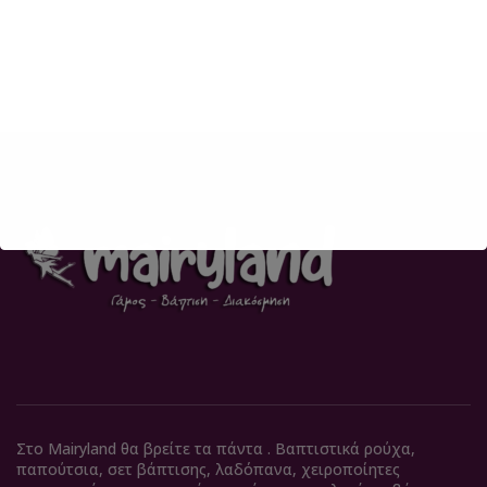
Στο Mairyland θα βρείτε τα πάντα . Βαπτιστικά ρούχα,
παπούτσια, σετ βάπτισης, λαδόπανα, χειροποίητες