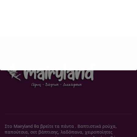
Στο Mairyland θα βρείτε τα πάντα . Βαπτιστικά ρούχα,
παπούτσια, σετ βάπτισης, λαδόπανα, χειροποίητες