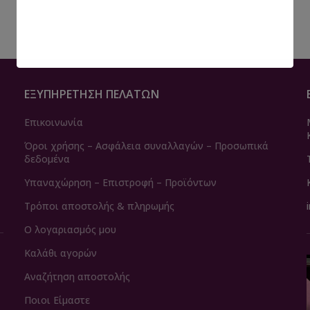
ΕΞΥΠΗΡΈΤΗΣΗ ΠΕΛΑΤΏΝ
Επικοινωνία
Όροι χρήσης – Ασφάλεια συναλλαγών – Προσωπικά
δεδομένα
Υπαναχώρηση – Επιστροφή – Προϊόντων
Τρόποι αποστολής & πληρωμής
Ο λογαριασμός μου
Καλάθι αγορών
Αναζήτηση αποστολής
Ποιοι Είμαστε