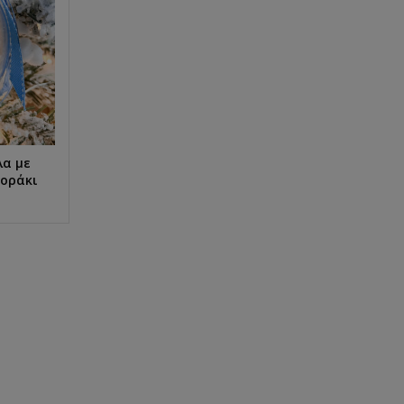
λα με
γοράκι