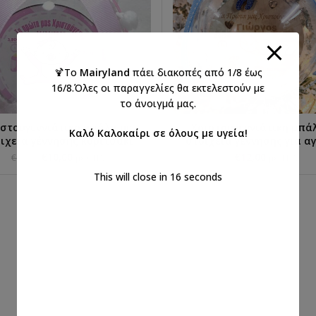
🍹Το
Mairyland
πάει διακοπές από 1/8 έως
16/8.Όλες οι παραγγελίες θα εκτελεστούν με
το άνοιγμά μας.
ιστουγεννιάτικη μπάλα με
Χριστουγεννιάτικη μπά
ΕΠΙΛΟΓΉ...
ΕΠΙΛΟΓΉ...
Καλό Καλοκαίρι σε όλους με υγεία!
ιχεία γέννησης κοριτσάκι
στοιχεία γέννησης για α
€
10,00
€
12,00
€
12,00
με ΦΠΑ
με ΦΠΑ
This will close in
16
seconds