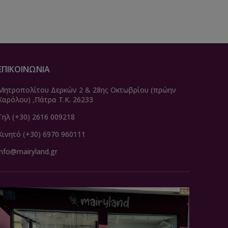
ΕΠΙΚΟΙΝΩΝΙΑ
Μητροπολίτου Δερκών 2 & 28ης Οκτωβρίου (πρώην
Καρόλου) ,Πάτρα Τ.Κ. 26233
Τηλ (+30) 2616 009218
Κινητό (+30) 6970 960111
info@mairyland.gr