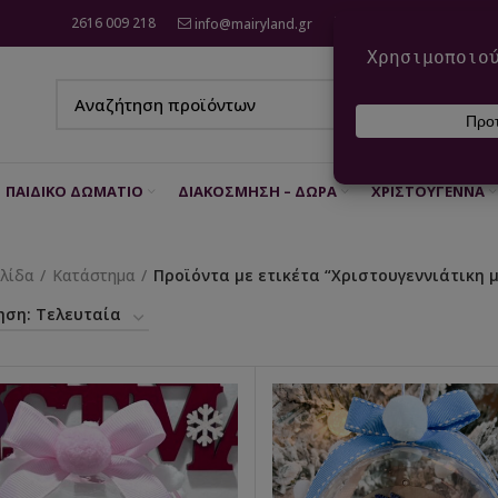
2616 009 218
info@mairyland.gr
6970 960 111
ΠΑΙΔΙΚΌ ΔΩΜΆΤΙΟ
ΔΙΑΚΌΣΜΗΣΗ – ΔΏΡΑ
ΧΡΙΣΤΟΎΓΕΝΝΑ
ελίδα
Κατάστημα
Προϊόντα με ετικέτα “Χριστουγεννιάτικη 
%