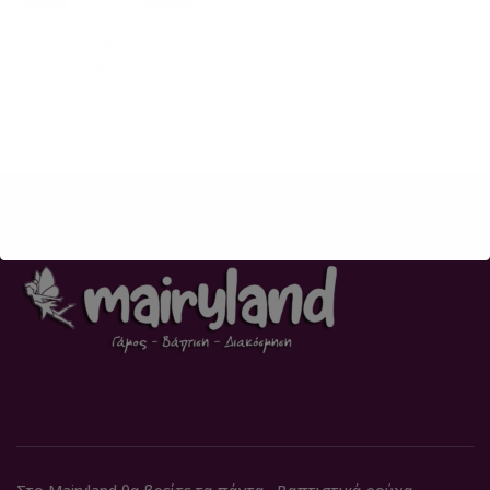
Γούρι Δέντρο Ζωής σε λευκό
βότσαλο AN034
€
6,50
με ΦΠΑ