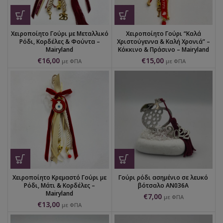
Χειροποίητο Γούρι με Μεταλλικό
Χειροποίητο Γούρι “Καλά
Ρόδι, Κορδέλες & Φούντα –
Χριστούγεννα & Καλή Χρονιά” –
Mairyland
Κόκκινο & Πράσινο – Mairyland
€
16,00
€
15,00
με ΦΠΑ
με ΦΠΑ
Χειροποίητο Κρεμαστό Γούρι με
Γούρι ρόδι ασημένιο σε λευκό
Ρόδι, Μάτι & Κορδέλες –
βότσαλο AN036A
Mairyland
€
7,00
με ΦΠΑ
€
13,00
με ΦΠΑ