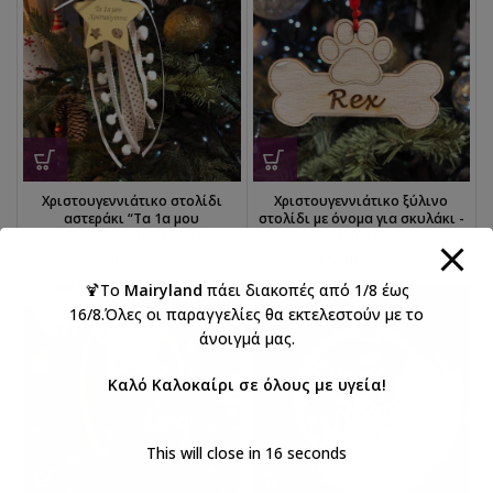
Χριστουγεννιάτικο στολίδι
Χριστουγεννιάτικο ξύλινο
αστεράκι “Τα 1α μου
στολίδι με όνομα για σκυλάκι -
Χριστούγεννα” -XM0041
XM0039
€
7,00
€
5,00
με ΦΠΑ
με ΦΠΑ
🍹Το
Mairyland
πάει διακοπές από 1/8 έως
16/8.Όλες οι παραγγελίες θα εκτελεστούν με το
άνοιγμά μας.
Καλό Καλοκαίρι σε όλους με υγεία!
This will close in
16
seconds