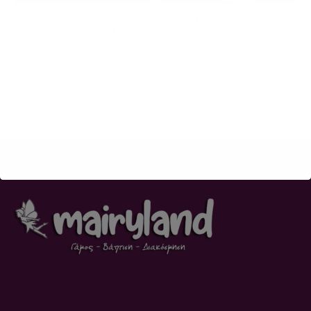
Προσωποποιημένο
Χριστουγεννιάτικη χειροποίητη
Χριστουγεννιάτικο γούρι
μπάλα με όνομα ή ευχή της
αστεράκι με ευχή -XM0038
επιλογή σας-XM0007
€
7,00
με ΦΠΑ
€
12,00
με ΦΠΑ