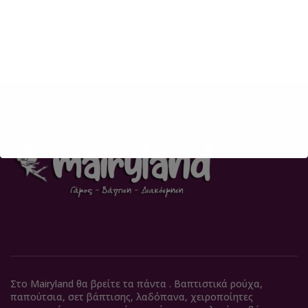
Στο Mairyland θα βρείτε τα πάντα . Βαπτιστικά ρούχα,
παπούτσια, σετ βάπτισης, λαδόπανα, χειροποίητες