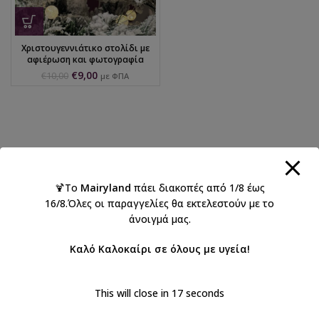
Χριστουγεννιάτικο στολίδι με
αφιέρωση και φωτογραφία
€
9,00
€
10,00
με ΦΠΑ
🍹Το
Mairyland
πάει διακοπές από 1/8 έως
16/8.Όλες οι παραγγελίες θα εκτελεστούν με το
άνοιγμά μας.
Καλό Καλοκαίρι σε όλους με υγεία!
This will close in
16
seconds