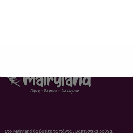
Στο Mairyland θα βρείτε τα πάντα . Βαπτιστικά ρούχα,