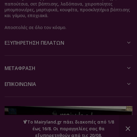
παπούτσια, σετ βάπτισης, λαδόπανα, χειροποίητες
μπομπονιέρες, μαρτυρικά, κουφέτα, προσκλητήρια βάπτισης
και γάμου, εποχιακά.
Αποστολές σε όλο τον κόσμο.
ΕΞΥΠΗΡΈΤΗΣΗ ΠΕΛΑΤΏΝ
ΜΕΤΆΦΡΑΣΗ
ΕΠΙΚΟΙΝΩΝΙΑ
🍹Το Mairyland.gr πάει διακοπές από 1/8
έως 16/8. Οι παραγγελίες σας θα
0
εξυπηρετηθούν από τις 20/08.