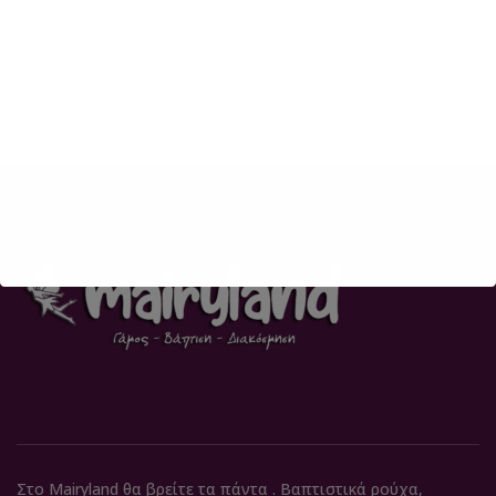
Στο Mairyland θα βρείτε τα πάντα . Βαπτιστικά ρούχα,