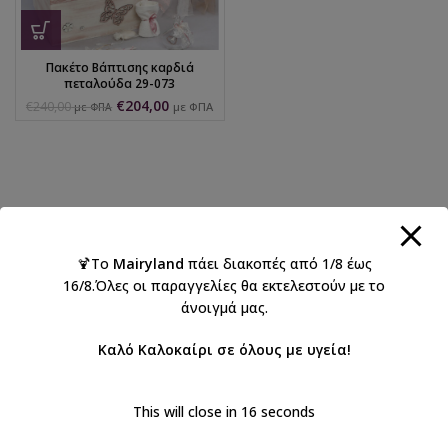
Πακέτο Βάπτισης καρδιά
πεταλούδα 29-073
€
204,00
€
240,00
με ΦΠΑ
με ΦΠΑ
🍹Το
Mairyland
πάει διακοπές από 1/8 έως
16/8.Όλες οι παραγγελίες θα εκτελεστούν με το
άνοιγμά μας.
Καλό Καλοκαίρι σε όλους με υγεία!
This will close in
16
seconds