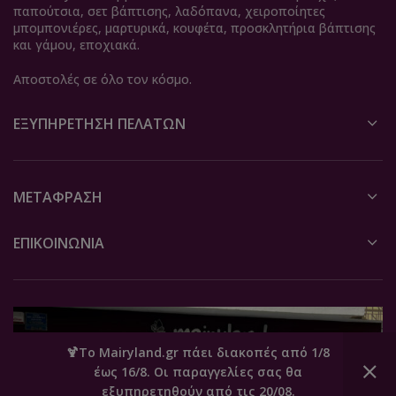
παπούτσια, σετ βάπτισης, λαδόπανα, χειροποίητες
μπομπονιέρες, μαρτυρικά, κουφέτα, προσκλητήρια βάπτισης
και γάμου, εποχιακά.
Αποστολές σε όλο τον κόσμο.
ΕΞΥΠΗΡΈΤΗΣΗ ΠΕΛΑΤΏΝ
ΜΕΤΆΦΡΑΣΗ
ΕΠΙΚΟΙΝΩΝΙΑ
🍹Το Mairyland.gr πάει διακοπές από 1/8
έως 16/8. Οι παραγγελίες σας θα
0
εξυπηρετηθούν από τις 20/08.