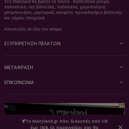
Στο Mairyland θα βρείτε τα πάντα . Βαπτιστικά ρούχα,
παπούτσια, σετ βάπτισης, λαδόπανα, χειροποίητες
μπομπονιέρες, μαρτυρικά, κουφέτα, προσκλητήρια βάπτισης
και γάμου, εποχιακά.
Αποστολές σε όλο τον κόσμο.
ΕΞΥΠΗΡΈΤΗΣΗ ΠΕΛΑΤΏΝ
ΜΕΤΆΦΡΑΣΗ
ΕΠΙΚΟΙΝΩΝΙΑ
🍹Το Mairyland.gr πάει διακοπές από 1/8
έως 16/8. Οι παραγγελίες σας θα
0