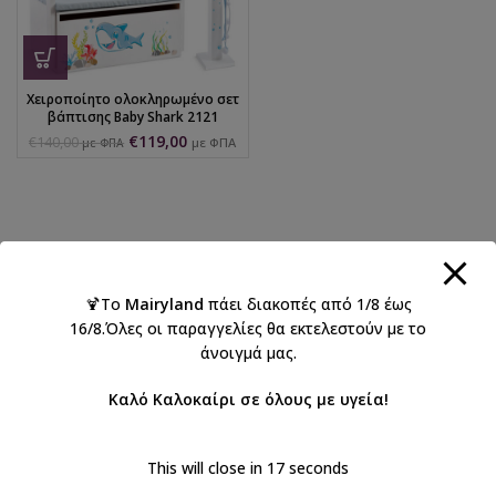
Χειροποίητο ολοκληρωμένο σετ
βάπτισης Baby Shark 2121
€
119,00
€
140,00
με ΦΠΑ
με ΦΠΑ
🍹Το
Mairyland
πάει διακοπές από 1/8 έως
16/8.Όλες οι παραγγελίες θα εκτελεστούν με το
άνοιγμά μας.
Καλό Καλοκαίρι σε όλους με υγεία!
This will close in
17
seconds