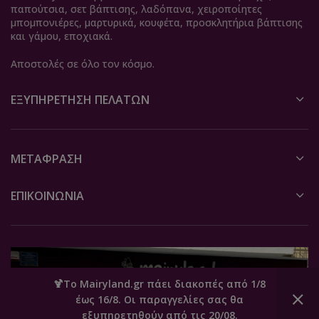
παπούτσια, σετ βάπτισης, λαδόπανα, χειροποίητες
μπομπονιέρες, μαρτυρικά, κουφέτα, προσκλητήρια βάπτισης
και γάμου, εποχιακά.
Αποστολές σε όλο τον κόσμο.
ΕΞΥΠΗΡΈΤΗΣΗ ΠΕΛΑΤΏΝ
ΜΕΤΆΦΡΑΣΗ
ΕΠΙΚΟΙΝΩΝΙΑ
🍹Το Mairyland.gr πάει διακοπές από 1/8
έως 16/8. Οι παραγγελίες σας θα
0
εξυπηρετηθούν από τις 20/08.