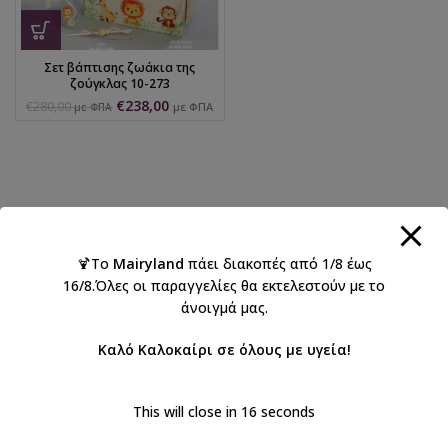
Σετ βάπτισης ζωάκια της
ζούγκλας 10-273
€
238,00
€
280,00
με ΦΠΑ
με ΦΠΑ
🍹Το
Mairyland
πάει διακοπές από 1/8 έως
16/8.Όλες οι παραγγελίες θα εκτελεστούν με το
άνοιγμά μας.
Καλό Καλοκαίρι σε όλους με υγεία!
This will close in
15
seconds