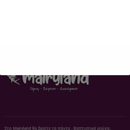
Στο Mairyland θα βρείτε τα πάντα . Βαπτιστικά ρούχα,