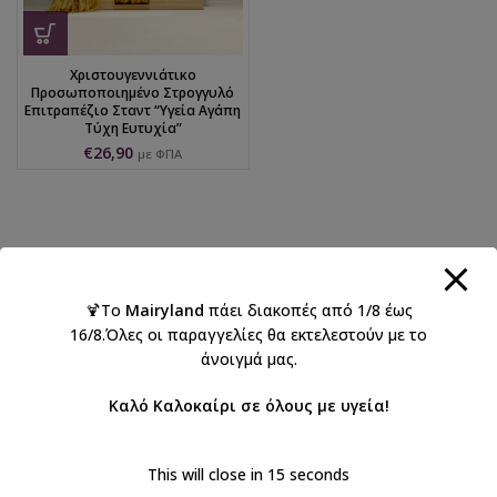
Χριστουγεννιάτικο
Προσωποποιημένο Στρογγυλό
Επιτραπέζιο Σταντ “Υγεία Αγάπη
Τύχη Ευτυχία”
€
26,90
με ΦΠΑ
🍹Το
Mairyland
πάει διακοπές από 1/8 έως
16/8.Όλες οι παραγγελίες θα εκτελεστούν με το
άνοιγμά μας.
Καλό Καλοκαίρι σε όλους με υγεία!
This will close in
15
seconds