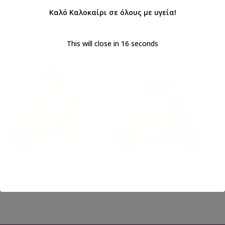
Αρωματικό Κερί – Γούρι 2026 σε
Καλό Καλοκαίρι σε όλους με υγεία!
Αρωματικό Κερί – Γούρι 2026 σε
Φοντανιέρα – Μάτι & Πέταλο
Φοντανιέρα – Πράσινο Βελούδο
Τύχης
€
15,90
με ΦΠΑ
€
15,90
με ΦΠΑ
This will close in
16
seconds
Αρωματικό Κερί – Γούρι 2026 σε
Αρωματικό Κερί – Γούρι 2026 σε
Φοντανιέρα – Λευκό & Χρυσό
Φοντανιέρα
€
15,90
€
15,90
με ΦΠΑ
με ΦΠΑ