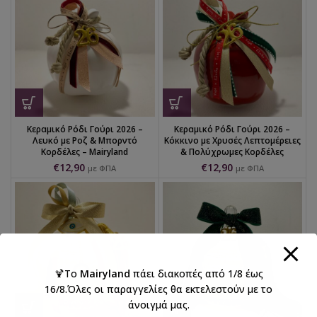
Κεραμικό Ρόδι Γούρι 2026 –
Κεραμικό Ρόδι Γούρι 2026 –
Λευκό με Ροζ & Μπορντό
Κόκκινο με Χρυσές Λεπτομέρειες
Κορδέλες – Mairyland
& Πολύχρωμες Κορδέλες
€
12,90
€
12,90
με ΦΠΑ
με ΦΠΑ
🍹Το
Mairyland
πάει διακοπές από 1/8 έως
16/8.Όλες οι παραγγελίες θα εκτελεστούν με το
άνοιγμά μας.