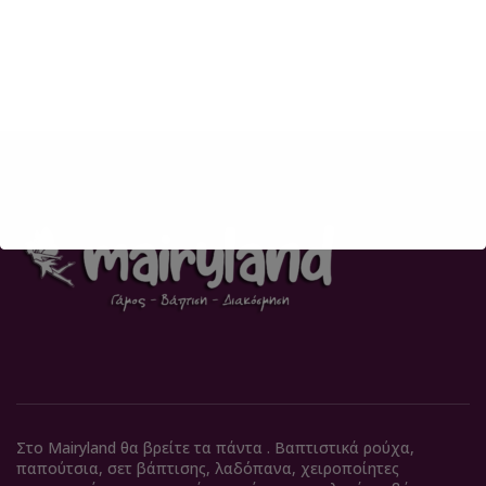
Στο Mairyland θα βρείτε τα πάντα . Βαπτιστικά ρούχα,
παπούτσια, σετ βάπτισης, λαδόπανα, χειροποίητες