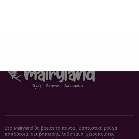
Στο Mairyland θα βρείτε τα πάντα . Βαπτιστικά ρούχα,
παπούτσια, σετ βάπτισης, λαδόπανα, χειροποίητες