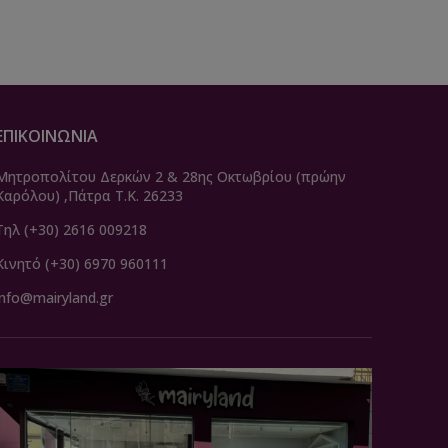
ΕΠΙΚΟΙΝΩΝΙΑ
Μητροπολίτου Δερκών 2 & 28ης Οκτωβρίου (πρώην
Καρόλου) ,Πάτρα Τ.Κ. 26233
Τηλ (+30) 2616 009218
Κινητό (+30) 6970 960111
info@mairyland.gr