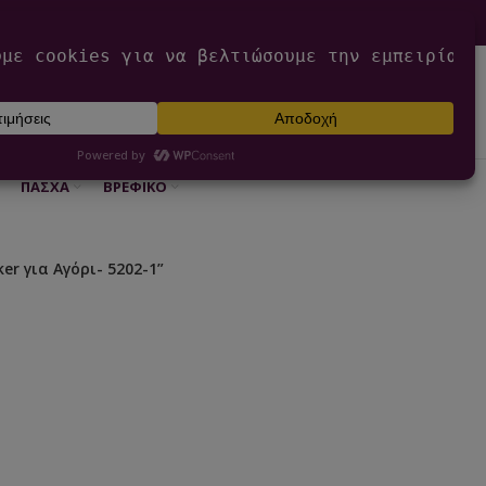
0
ΕΊΣΟΔΟΣ / ΕΓΓΡΑΦΉ
€
0,00
ΠΆΣΧΑ
ΒΡΕΦΙΚΌ
r για Αγόρι- 5202-1”