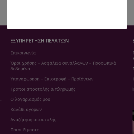
ΕΞΥΠΗΡΈΤΗΣΗ ΠΕΛΑΤΏΝ
Επικοινωνία
Όροι χρήσης – Ασφάλεια συναλλαγών – Προσωπικά
δεδομένα
Υπαναχώρηση – Επιστροφή – Προϊόντων
Τρόποι αποστολής & πληρωμής
Ο λογαριασμός μου
Καλάθι αγορών
Αναζήτηση αποστολής
Ποιοι Είμαστε