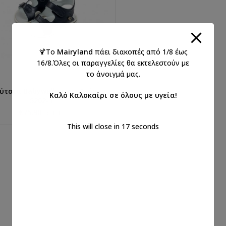
🍹Το
Mairyland
πάει διακοπές από 1/8 έως
16/8.Όλες οι παραγγελίες θα εκτελεστούν με
το άνοιγμά μας.
τσια Babywalker για Αγόρι-
ΠΡΟΣΘΉΚΗ ΣΤΟ ΚΑΛΆΘΙ
Καλό Καλοκαίρι σε όλους με υγεία!
5202-1
€
75,90
με ΦΠΑ
This will close in
16
seconds