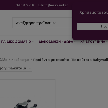
2616 009 218
info@mairyland.gr
6970 960 111
ΠΑΙΔΙΚΌ ΔΩΜΆΤΙΟ
ΔΙΑΚΌΣΜΗΣΗ – ΔΏΡΑ
ΧΡΙΣΤΟΎΓΕΝΝΑ
ελίδα
Κατάστημα
Προϊόντα με ετικέτα “Παπούτσια Babywalke