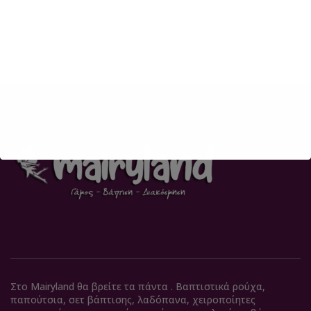
Στο Mairyland θα βρείτε τα πάντα . Βαπτιστικά ρούχα,
παπούτσια, σετ βάπτισης, λαδόπανα, χειροποίητες