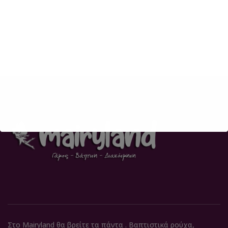
Στο Mairyland θα βρείτε τα πάντα . Βαπτιστικά ρούχα,