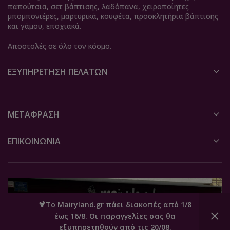
παπούτσια, σετ βάπτισης, λαδόπανα, χειροποίητες
μπομπονιέρες, μαρτυρικά, κουφέτα, προσκλητήρια βάπτισης
και γάμου, εποχιακά.
Αποστολές σε όλο τον κόσμο.
ΕΞΥΠΗΡΈΤΗΣΗ ΠΕΛΑΤΏΝ
ΜΕΤΆΦΡΑΣΗ
ΕΠΙΚΟΙΝΩΝΙΑ
🍹Το Mairyland.gr πάει διακοπές από 1/8
έως 16/8. Οι παραγγελίες σας θα
0
εξυπηρετηθούν από τις 20/08.