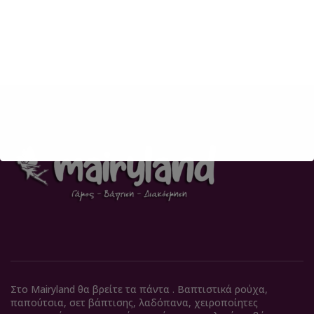
Στο Mairyland θα βρείτε τα πάντα . Βαπτιστικά ρούχα,
παπούτσια, σετ βάπτισης, λαδόπανα, χειροποίητες