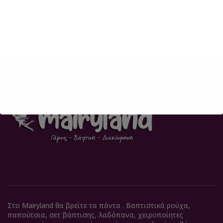
Στο Mairyland θα βρείτε τα πάντα . Βαπτιστικά ρούχα,
παπούτσια, σετ βάπτισης, λαδόπανα, χειροποίητες