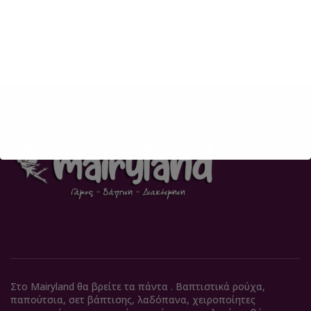
Στο Mairyland θα βρείτε τα πάντα . Βαπτιστικά ρούχα,
παπούτσια, σετ βάπτισης, λαδόπανα, χειροποίητες