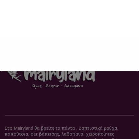
Στο Mairyland θα βρείτε τα πάντα . Βαπτιστικά ρούχα,
παπούτσια, σετ βάπτισης, λαδόπανα, χειροποίητες