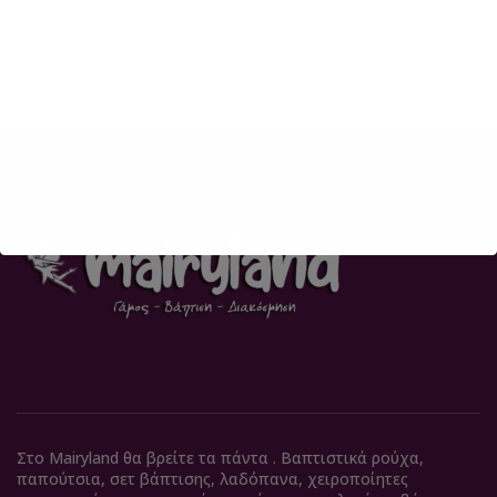
Στο Mairyland θα βρείτε τα πάντα . Βαπτιστικά ρούχα,
παπούτσια, σετ βάπτισης, λαδόπανα, χειροποίητες