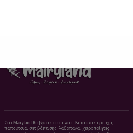
Στο Mairyland θα βρείτε τα πάντα . Βαπτιστικά ρούχα,
παπούτσια, σετ βάπτισης, λαδόπανα, χειροποίητες