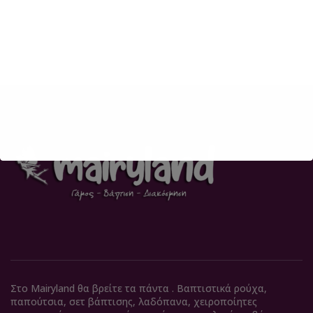
Στο Mairyland θα βρείτε τα πάντα . Βαπτιστικά ρούχα,
παπούτσια, σετ βάπτισης, λαδόπανα, χειροποίητες