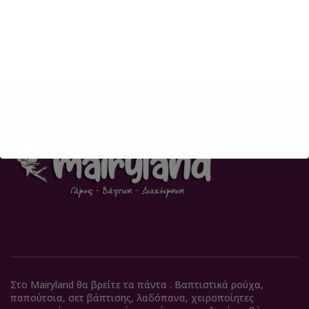
Στο Mairyland θα βρείτε τα πάντα . Βαπτιστικά ρούχα,
παπούτσια, σετ βάπτισης, λαδόπανα, χειροποίητες