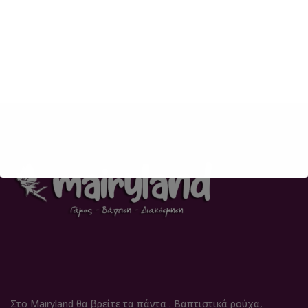
Στο Mairyland θα βρείτε τα πάντα . Βαπτιστικά ρούχα,