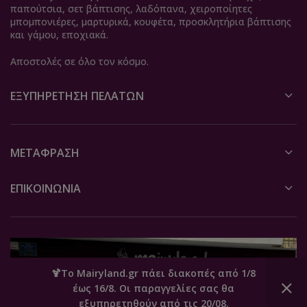
παπούτσια, σετ βάπτισης, λαδόπανα, χειροποίητες
μπομπονιέρες, μαρτυρικά, κουφέτα, προσκλητήρια βάπτισης
και γάμου, εποχιακά.
Αποστολές σε όλο τον κόσμο.
ΕΞΥΠΗΡΈΤΗΣΗ ΠΕΛΑΤΏΝ
ΜΕΤΆΦΡΑΣΗ
ΕΠΙΚΟΙΝΩΝΙΑ
🍹Το Mairyland.gr πάει διακοπές από 1/8
έως 16/8. Οι παραγγελίες σας θα
0
εξυπηρετηθούν από τις 20/08.