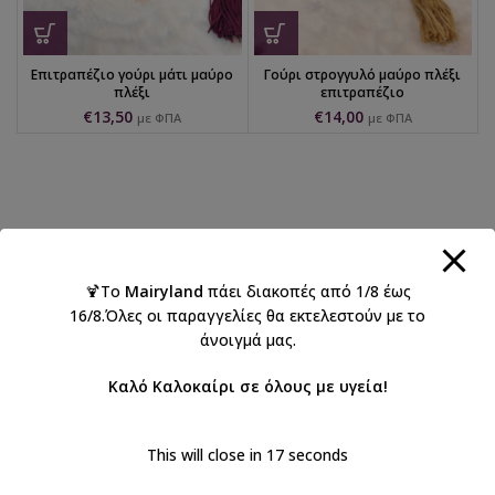
Επιτραπέζιο γούρι μάτι μαύρο
Γούρι στρογγυλό μαύρο πλέξι
πλέξι
επιτραπέζιο
€
13,50
€
14,00
με ΦΠΑ
με ΦΠΑ
🍹Το
Mairyland
πάει διακοπές από 1/8 έως
16/8.Όλες οι παραγγελίες θα εκτελεστούν με το
άνοιγμά μας.
Καλό Καλοκαίρι σε όλους με υγεία!
This will close in
17
seconds