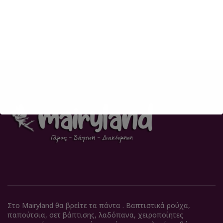
Στο Mairyland θα βρείτε τα πάντα . Βαπτιστικά ρούχα,
παπούτσια, σετ βάπτισης, λαδόπανα, χειροποίητες