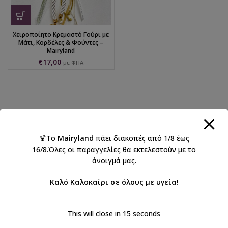
Χειροποίητο Κρεμαστό Γούρι με
Μάτι, Κορδέλες & Φούντες –
Mairyland
€
17,00
με ΦΠΑ
🍹Το
Mairyland
πάει διακοπές από 1/8 έως
16/8.Όλες οι παραγγελίες θα εκτελεστούν με το
άνοιγμά μας.
Καλό Καλοκαίρι σε όλους με υγεία!
This will close in
15
seconds