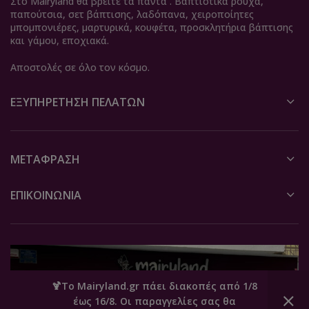
Στο Mairyland θα βρείτε τα πάντα . Βαπτιστικά ρούχα,
παπούτσια, σετ βάπτισης, λαδόπανα, χειροποίητες
μπομπονιέρες, μαρτυρικά, κουφέτα, προσκλητήρια βάπτισης
και γάμου, εποχιακά.
Αποστολές σε όλο τον κόσμο.
ΕΞΥΠΗΡΈΤΗΣΗ ΠΕΛΑΤΏΝ
ΜΕΤΆΦΡΑΣΗ
ΕΠΙΚΟΙΝΩΝΙΑ
🍹Το Mairyland.gr πάει διακοπές από 1/8
έως 16/8. Οι παραγγελίες σας θα
0