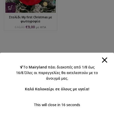
Στολίδι My first Christmas με
φωτογραφία
€
9,00
€
10,00
με ΦΠΑ
🍹Το
Mairyland
πάει διακοπές από 1/8 έως
16/8.Όλες οι παραγγελίες θα εκτελεστούν με το
άνοιγμά μας.
Καλό Καλοκαίρι σε όλους με υγεία!
This will close in
16
seconds