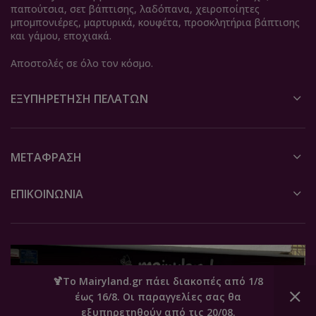
παπούτσια, σετ βάπτισης, λαδόπανα, χειροποίητες
μπομπονιέρες, μαρτυρικά, κουφέτα, προσκλητήρια βάπτισης
και γάμου, εποχιακά.
Αποστολές σε όλο τον κόσμο.
ΕΞΥΠΗΡΈΤΗΣΗ ΠΕΛΑΤΏΝ
ΜΕΤΆΦΡΑΣΗ
ΕΠΙΚΟΙΝΩΝΙΑ
🍹Το Mairyland.gr πάει διακοπές από 1/8
έως 16/8. Οι παραγγελίες σας θα
0
εξυπηρετηθούν από τις 20/08.