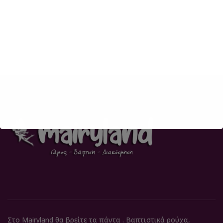
Στο Mairyland θα βρείτε τα πάντα . Βαπτιστικά ρούχα,