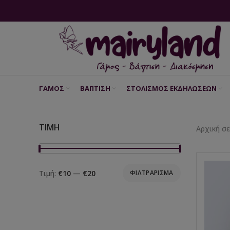
modal-check
ΓΆΜΟΣ
ΒΆΠΤΙΣΗ
ΣΤΟΛΙΣΜΌΣ ΕΚΔΗΛΏΣΕΩΝ
ΤΙΜΉ
Αρχική σ
Τιμή:
€10
—
€20
ΦΙΛΤΡΆΡΙΣΜΑ