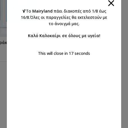
🍹Το
Mairyland
πάει διακοπές από 1/8 έως
16/8.Όλες οι παραγγελίες θα εκτελεστούν με
το άνοιγμά μας.
Καλό Καλοκαίρι σε όλους με υγεία!
ράκι με στοιχεία γέννησης
ΕΠΙΛΟΓΉ...
Ψαράκια
This will close in
16
seconds
€
14,00
με ΦΠΑ