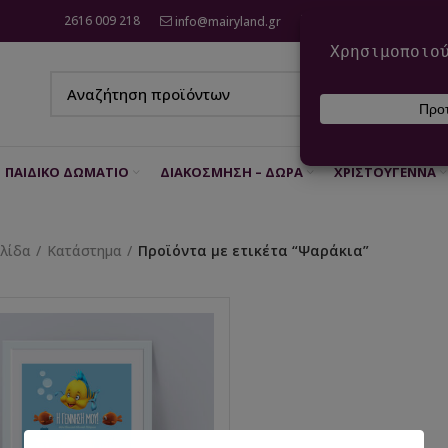
2616 009 218
info@mairyland.gr
6970 960 111
ΠΑΙΔΙΚΌ ΔΩΜΆΤΙΟ
ΔΙΑΚΌΣΜΗΣΗ – ΔΏΡΑ
ΧΡΙΣΤΟΎΓΕΝΝΑ
ελίδα
Κατάστημα
Προϊόντα με ετικέτα “Ψαράκια”