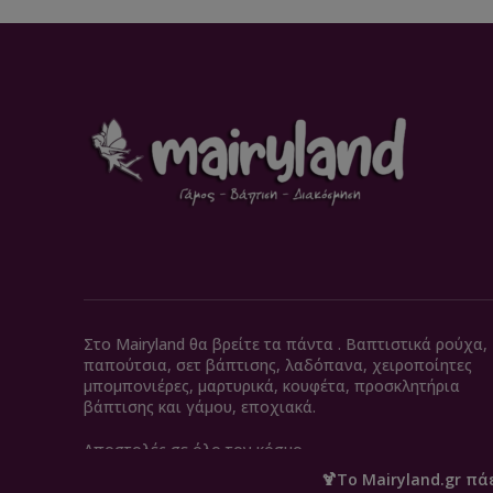
Στο Mairyland θα βρείτε τα πάντα . Βαπτιστικά ρούχα,
παπούτσια, σετ βάπτισης, λαδόπανα, χειροποίητες
μπομπονιέρες, μαρτυρικά, κουφέτα, προσκλητήρια
βάπτισης και γάμου, εποχιακά.
Αποστολές σε όλο τον κόσμο.
🍹Το Mairyland.gr πά