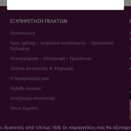
ΕΞΥΠΗΡΈΤΗΣΗ ΠΕΛΑΤΏΝ
Επικοινωνία
Όροι χρήσης – Ασφάλεια συναλλαγών – Προσωπικά
δεδομένα
Υπαναχώρηση – Επιστροφή – Προϊόντων
Τρόποι αποστολής & πληρωμής
Ο λογαριασμός μου
Καλάθι αγορών
Αναζήτηση αποστολής
Ποιοι Είμαστε
ει διακοπές από 1/8 έως 16/8. Οι παραγγελίες σας θα εξυπηρε