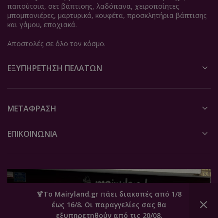
παπούτσια, σετ βάπτισης, λαδόπανα, χειροποίητες
μπομπονιέρες, μαρτυρικά, κουφέτα, προσκλητήρια βάπτισης
και γάμου, εποχιακά.
Αποστολές σε όλο τον κόσμο.
ΕΞΥΠΗΡΈΤΗΣΗ ΠΕΛΑΤΏΝ
ΜΕΤΆΦΡΑΣΗ
ΕΠΙΚΟΙΝΩΝΙΑ
🍹Το Mairyland.gr πάει διακοπές από 1/8
έως 16/8. Οι παραγγελίες σας θα
0
εξυπηρετηθούν από τις 20/08.