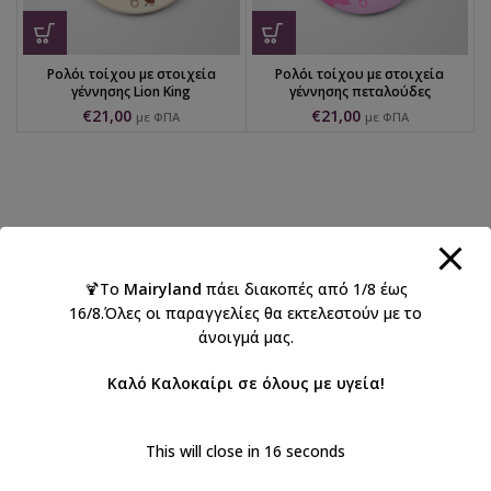
Ρολόι τοίχου με στοιχεία
Ρολόι τοίχου με στοιχεία
γέννησης Lion King
γέννησης πεταλούδες
€
21,00
€
21,00
με ΦΠΑ
με ΦΠΑ
🍹Το
Mairyland
πάει διακοπές από 1/8 έως
16/8.Όλες οι παραγγελίες θα εκτελεστούν με το
άνοιγμά μας.
Καλό Καλοκαίρι σε όλους με υγεία!
This will close in
16
seconds