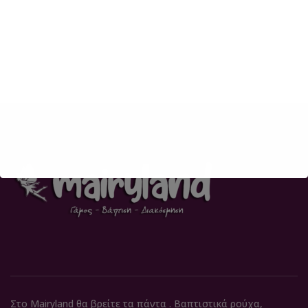
Στο Mairyland θα βρείτε τα πάντα . Βαπτιστικά ρούχα,