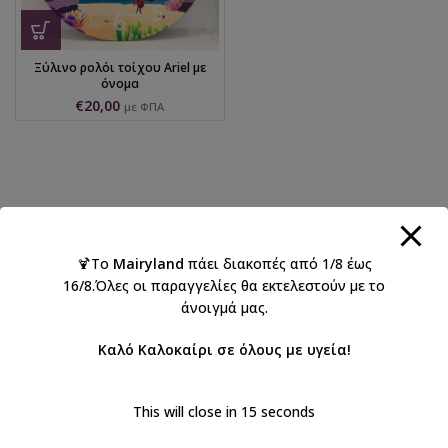
Ξύλινο ρολόι τοίχου Ariel με
όνομα
€
20,00
με ΦΠΑ
🍹Το
Mairyland
πάει διακοπές από 1/8 έως
16/8.Όλες οι παραγγελίες θα εκτελεστούν με το
άνοιγμά μας.
Καλό Καλοκαίρι σε όλους με υγεία!
This will close in
15
seconds