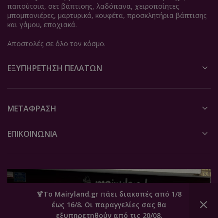
παπούτσια, σετ βάπτισης, λαδόπανα, χειροποίητες
μπομπονιέρες, μαρτυρικά, κουφέτα, προσκλητήρια βάπτισης
και γάμου, εποχιακά.
Αποστολές σε όλο τον κόσμο.
ΕΞΥΠΗΡΈΤΗΣΗ ΠΕΛΑΤΏΝ
ΜΕΤΆΦΡΑΣΗ
ΕΠΙΚΟΙΝΩΝΙΑ
🍹Το Mairyland.gr πάει διακοπές από 1/8
έως 16/8. Οι παραγγελίες σας θα
0
εξυπηρετηθούν από τις 20/08.