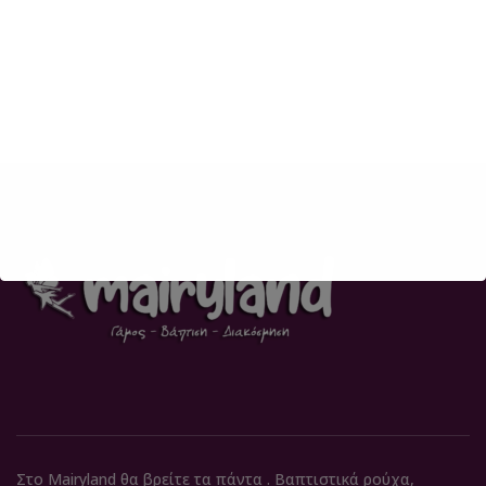
Στο Mairyland θα βρείτε τα πάντα . Βαπτιστικά ρούχα,