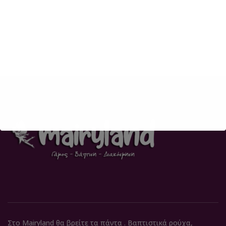
Στο Mairyland θα βρείτε τα πάντα . Βαπτιστικά ρούχα,