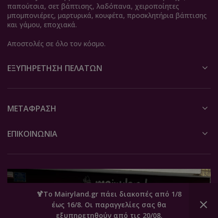
παπούτσια, σετ βάπτισης, λαδόπανα, χειροποίητες
μπομπονιέρες, μαρτυρικά, κουφέτα, προσκλητήρια βάπτισης
και γάμου, εποχιακά.
Αποστολές σε όλο τον κόσμο.
ΕΞΥΠΗΡΈΤΗΣΗ ΠΕΛΑΤΏΝ
ΜΕΤΆΦΡΑΣΗ
ΕΠΙΚΟΙΝΩΝΙΑ
🍹Το Mairyland.gr πάει διακοπές από 1/8
έως 16/8. Οι παραγγελίες σας θα
0
εξυπηρετηθούν από τις 20/08.