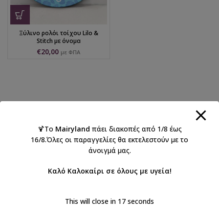
Ξύλινο ρολόι τοίχου Lilo &
Stitch με όνομα
€
20,00
με ΦΠΑ
🍹Το
Mairyland
πάει διακοπές από 1/8 έως
16/8.Όλες οι παραγγελίες θα εκτελεστούν με το
άνοιγμά μας.
Καλό Καλοκαίρι σε όλους με υγεία!
This will close in
17
seconds