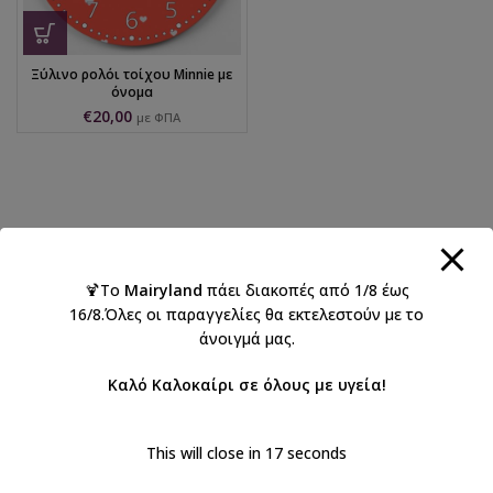
Ξύλινο ρολόι τοίχου Minnie με
όνομα
€
20,00
με ΦΠΑ
🍹Το
Mairyland
πάει διακοπές από 1/8 έως
16/8.Όλες οι παραγγελίες θα εκτελεστούν με το
άνοιγμά μας.
Καλό Καλοκαίρι σε όλους με υγεία!
This will close in
16
seconds