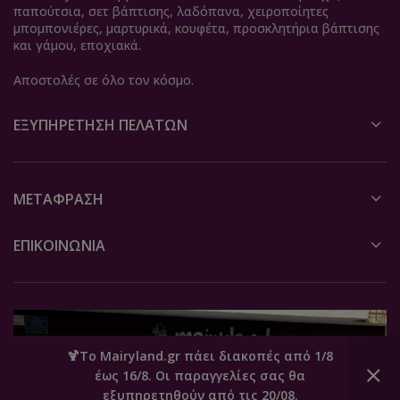
παπούτσια, σετ βάπτισης, λαδόπανα, χειροποίητες
μπομπονιέρες, μαρτυρικά, κουφέτα, προσκλητήρια βάπτισης
και γάμου, εποχιακά.
Αποστολές σε όλο τον κόσμο.
ΕΞΥΠΗΡΈΤΗΣΗ ΠΕΛΑΤΏΝ
ΜΕΤΆΦΡΑΣΗ
ΕΠΙΚΟΙΝΩΝΙΑ
🍹Το Mairyland.gr πάει διακοπές από 1/8
έως 16/8. Οι παραγγελίες σας θα
0
εξυπηρετηθούν από τις 20/08.