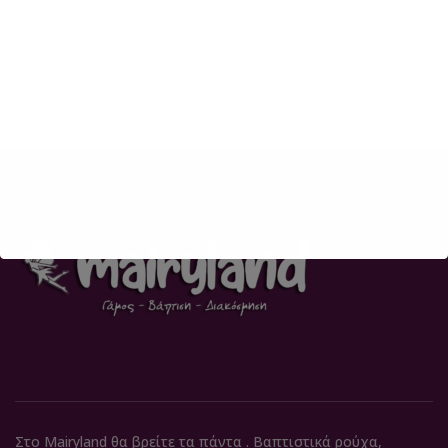
Στο Mairyland θα βρείτε τα πάντα . Βαπτιστικά ρούχα,