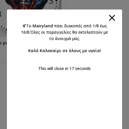
🍹Το
Mairyland
πάει διακοπές από 1/8 έως
16/8.Όλες οι παραγγελίες θα εκτελεστούν με
το άνοιγμά μας.
ο ρολόι τοίχου Spiderman με
ΕΠΙΛΟΓΉ...
όνομα
Καλό Καλοκαίρι σε όλους με υγεία!
€
20,00
με ΦΠΑ
This will close in
17
seconds