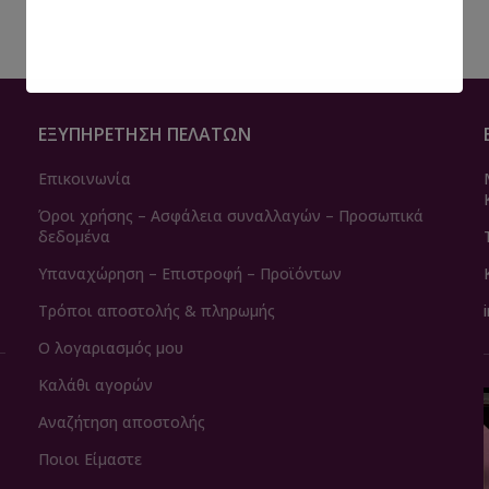
ΕΞΥΠΗΡΈΤΗΣΗ ΠΕΛΑΤΏΝ
Επικοινωνία
Όροι χρήσης – Ασφάλεια συναλλαγών – Προσωπικά
δεδομένα
Υπαναχώρηση – Επιστροφή – Προϊόντων
Τρόποι αποστολής & πληρωμής
Ο λογαριασμός μου
Καλάθι αγορών
Αναζήτηση αποστολής
Ποιοι Είμαστε