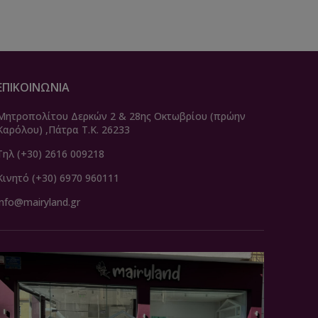
ΕΠΙΚΟΙΝΩΝΙΑ
Μητροπολίτου Δερκών 2 & 28ης Οκτωβρίου (πρώην
Καρόλου) ,Πάτρα Τ.Κ. 26233
Τηλ (+30) 2616 009218
Κινητό (+30) 6970 960111
info@mairyland.gr