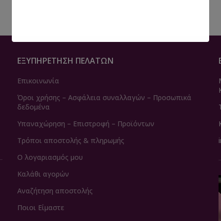
ΕΞΥΠΗΡΈΤΗΣΗ ΠΕΛΑΤΏΝ
Επικοινωνία
Όροι χρήσης – Ασφάλεια συναλλαγών – Προσωπικά
δεδομένα
Υπαναχώρηση – Επιστροφή – Προϊόντων
Τρόποι αποστολής & πληρωμής
Ο λογαριασμός μου
Καλάθι αγορών
Αναζήτηση αποστολής
Ποιοι Είμαστε