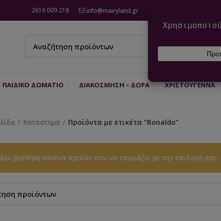
2616 009 218
info@mairyland.gr
6970 960 111
ΠΑΙΔΙΚΌ ΔΩΜΆΤΙΟ
ΔΙΑΚΌΣΜΗΣΗ – ΔΏΡΑ
ΧΡΙΣΤΟΎΓΕΝΝΑ
ελίδα
Κατάστημα
Προϊόντα με ετικέτα “Ronaldo”
Δεν βρέθηκε κανένα προϊόν που να ταιριάζει με την επιλογή σας.