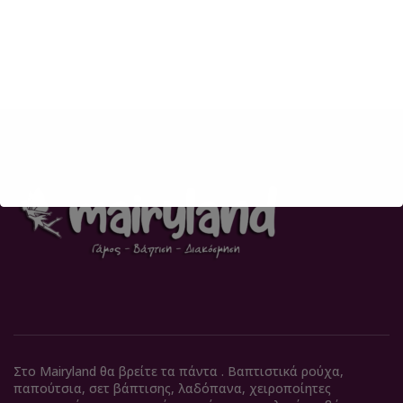
Στο Mairyland θα βρείτε τα πάντα . Βαπτιστικά ρούχα,
παπούτσια, σετ βάπτισης, λαδόπανα, χειροποίητες